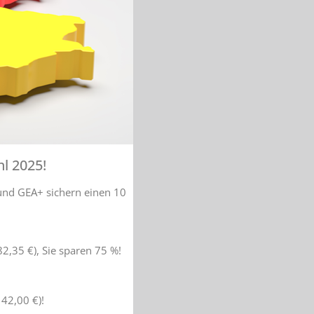
l 2025!
und GEA+ sichern einen 10
2,35 €), Sie sparen 75 %!
 42,00 €)!